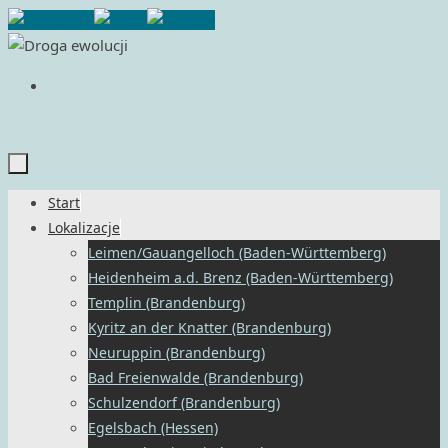
Przejdź
do
treści
Przejdź
Start
do
Lokalizacje
treści
Leimen/Gauangelloch (Baden-Württemberg)
Heidenheim a.d. Brenz (Baden-Württemberg)
Templin (Brandenburg)
Kyritz an der Knatter (Brandenburg)
Neuruppin (Brandenburg)
Bad Freienwalde (Brandenburg)
Schulzendorf (Brandenburg)
Egelsbach (Hessen)