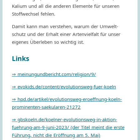
Kalium und all die ande­ren Elemente für unse­ren
Stof­fwech­sel fehlen.
Damit kann man verste­hen, warum der Umwelt­
schutz und der Erhalt einer Arte­nviel­falt für unser
eige­nes Über­le­ben so wich­tig ist.
Links
⇒ meinungundbericht.com/religion/9/
⇒ evokids.de/content/evolutionsweg-fuer-koeln
⇒ hpd.de/artikel/evolutionsweg-eroeffnung-koeln-
prominenten-saekularen-21272
⇒ gbskoeln.de/koelner-evolutionsweg-in-aktion-
fuehrung-am-9-juni-2023/ (der Titel meint die erste
Führung, nicht die Eröf­f­nung am 5. Mai)