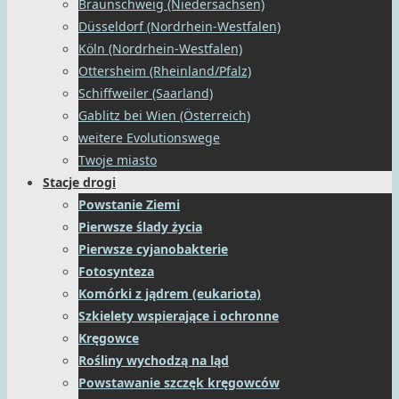
Braunschweig (Niedersachsen)
Düsseldorf (Nordrhein-Westfalen)
Köln (Nordrhein-Westfalen)
Ottersheim (Rheinland/Pfalz)
Schiffweiler (Saarland)
Gablitz bei Wien (Österreich)
weitere Evolutionswege
Twoje miasto
Stacje drogi
Powstanie Ziemi
Pierwsze ślady życia
Pierwsze cyjanobakterie
Fotosynteza
Komórki z jądrem (eukariota)
Szkielety wspierające i ochronne
Kręgowce
Rośliny wychodzą na ląd
Powstawanie szczęk kręgowców