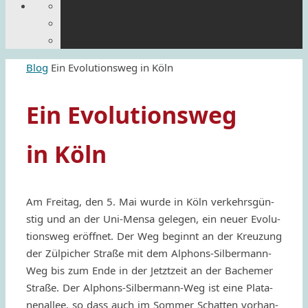
Home
Blog
Ein Evolutionsweg in Köln
Ein Evolutionsweg
in Köln
Am Freitag, den 5. Mai wurde in Köln verkehrs­gün­
stig und an der Uni-Mensa gele­gen, ein neuer Evolu­
tion­sweg eröf­f­net. Der Weg beginnt an der Kreu­zung
der Zülpi­cher Straße mit dem Alphons-Silber­mann-
Weg bis zum Ende in der Jetzt­zeit an der Bache­mer
Straße. Der Alphons-Silber­mann-Weg ist eine Plata­
ne­nal­lee, so dass auch im Sommer Schat­ten vorhan­