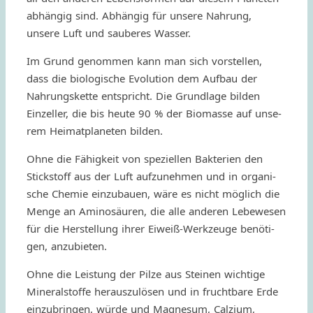
abhän­gig sind. Abhän­gig für unsere Nahrung,
unsere Luft und saube­res Wasser.
Im Grund genom­men kann man sich vorstel­len,
dass die biolo­gi­sche Evolu­tion dem Aufbau der
Nahrung­skette entspricht. Die Grun­dlage bilden
Einzel­ler, die bis heute 90 % der Biomasse auf unse­
rem Heimat­pla­ne­ten bilden.
Ohne die Fähig­keit von speziel­len Bakte­rien den
Stick­stoff aus der Luft aufzu­neh­men und in orga­ni­
sche Chemie einzu­bauen, wäre es nicht möglich die
Menge an Amino­säu­ren, die alle ande­ren Lebe­we­sen
für die Herstel­lung ihrer Eiweiß-Werk­zeuge benöti­
gen, anzubieten.
Ohne die Leistung der Pilze aus Steinen wich­tige
Mine­ral­stoffe herau­szu­lösen und in frucht­bare Erde
einzu­brin­gen, würde und Magne­sum, Calzium,