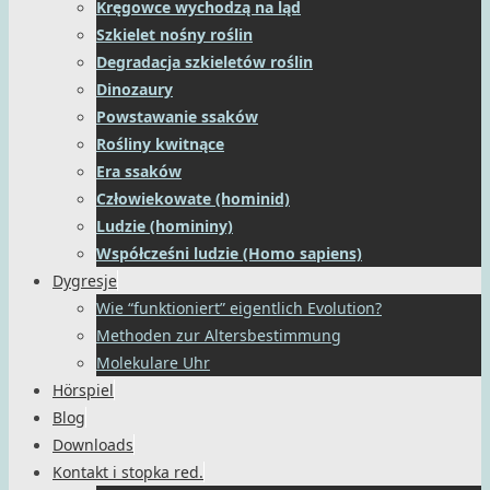
Kręgowce wychodzą na ląd
Szkielet nośny roślin
Degradacja szkieletów roślin
Dinozaury
Powstawanie ssaków
Rośliny kwitnące
Era ssaków
Człowiekowate (hominid)
Ludzie (homininy)
Współcześni ludzie (Homo sapiens)
Dygresje
Wie “funktioniert” eigentlich Evolution?
Methoden zur Altersbestimmung
Molekulare Uhr
Hörspiel
Blog
Downloads
Kontakt i stopka red.