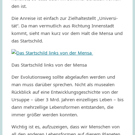
den ist.
Die Anre­ise ist einfach zur Ziel­hal­te­stellt „Univer­si­
tät“. Da man vermu­tlich aus Rich­tung Innen­stadt
kommt, sieht man kurz vor dem Halt die Mensa und
das Startschild.
Das Start­schild links von der Mensa
Der Evolu­tion­sweg sollte abge­lau­fen werden und
man muss darüber spre­chen. Nicht als muse­alen
Rück­blick auf eine Entwic­klungs­ge­schichte von der
Ursuppe – über 3 Mrd. Jahren einzel­li­ges Leben – bis
dann mehrzel­lige Lebens­for­men entstan­den, die
immer größer werden konnten.
Wich­tig ist es, aufzu­ze­igen, dass wir Menschen von
all den ande­ren Lebens­for­men auf diesem Plane­ten