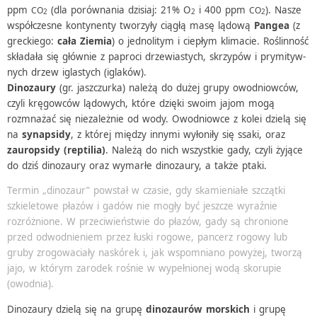
ppm
(dla porów­na­nia dzisiaj: 21% O
i 400 ppm
). Nasze
CO
CO
2
2
2
współ­cze­sne konty­nenty tworzyły ciągłą masę lądową
Pangea
(z
grec­kiego:
cała Ziemia
) o jedno­li­tym i ciepłym klima­cie. Roślin­ność
skła­dała się głów­nie z paproci drze­wia­stych, skrzy­pów i prymi­tyw­
nych drzew igla­stych (igla­ków).
Dino­zaury
(gr. jasz­czurka) należą do dużej grupy owodniow­ców,
czyli kręgow­ców lądo­wych, które dzięki swoim jajom mogą
rozmna­żać się nieza­leż­nie od wody. Owodniowce z kolei dzielą się
na
synap­sidy
, z której między innymi wyło­niły się ssaki, oraz
zaurop­sidy (repti­lia)
. Należą do nich wszyst­kie gady, czyli żyjące
do dziś dino­zaury oraz wymarłe dino­zaury, a także ptaki.
Termin „dino­zaur” powstał w czasie, gdy skamie­niałe szczątki
szkie­le­towe płazów i gadów nie mogły być jesz­cze wyraź­nie
rozróż­nione. W prze­ci­wień­stwie do płazów, gady są chro­nione
przed odwod­nie­niem przez łuski rogowe, pancerz rogowy lub
gruby zrogo­wa­ciały naskó­rek i, jak wspo­mniano powy­żej, tworzą
jajo, w którym zaro­dek rośnie w wypeł­nio­nej wodą skoru­pie
(owod­nia).
Dino­zaury dzielą się na grupę
dino­zau­rów morskich
i grupę