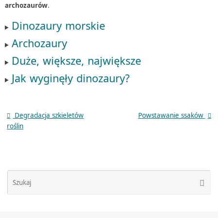
archo­zau­rów
.
Dino­zaury morskie
Archo­zaury
Duże, więk­sze, największe
Jak wygi­nęły dinozaury?
Degradacja szkieletów
Powstawanie ssaków
roślin