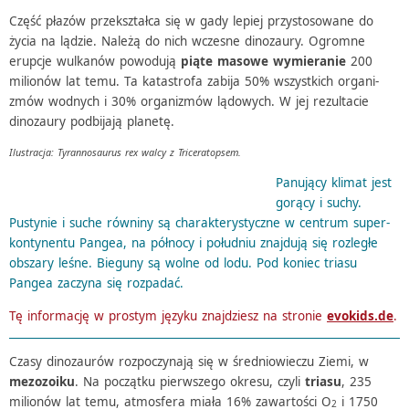
Część płazów prze­kształca się w gady lepiej przy­sto­so­wane do
życia na lądzie. Należą do nich wcze­sne dino­zaury. Ogromne
erup­cje wulka­nów powo­dują
piąte masowe wymie­ra­nie
200
milio­nów lat temu. Ta kata­strofa zabija 50% wszyst­kich orga­ni­
zmów wodnych i 30% orga­ni­zmów lądo­wych. W jej rezul­ta­cie
dino­zaury podbi­jają planetę.
Ilustra­cja: Tyran­no­sau­rus rex walcy z Triceratopsem.
Panu­jący klimat jest
gorący i suchy.
Pusty­nie i suche równiny są charak­te­ry­styczne w centrum super­
kon­ty­nentu Pangea, na północy i połu­dniu znaj­dują się rozle­głe
obszary leśne. Bieguny są wolne od lodu. Pod koniec triasu
Pangea zaczyna się rozpadać.
Tę infor­ma­cję w prostym języku znaj­dziesz na stro­nie
evokids.de
.
Czasy dino­zau­rów rozpo­czy­nają się w średnio­wie­czu Ziemi, w
mezo­zo­iku
. Na początku pierw­szego okresu, czyli
triasu
, 235
milio­nów lat temu, atmos­fera miała 16% zawar­to­ści O
i 1750
2