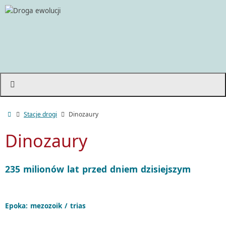
Stacje drogi
Dinozaury
Dinozaury
235 milio­nów lat przed dniem dzisiejszym
Epoka: mezo­zoik / trias