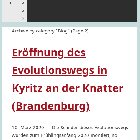
Home
Archive by category "Blog"
(Page 2)
Eröffnung des
Evolutionswegs in
Kyritz an der Knatter
(Brandenburg)
10. März 2020 — Die Schil­der dieses Evolu­tion­swegs
wurden zum Früh­ling­san­fang 2020 montiert, so