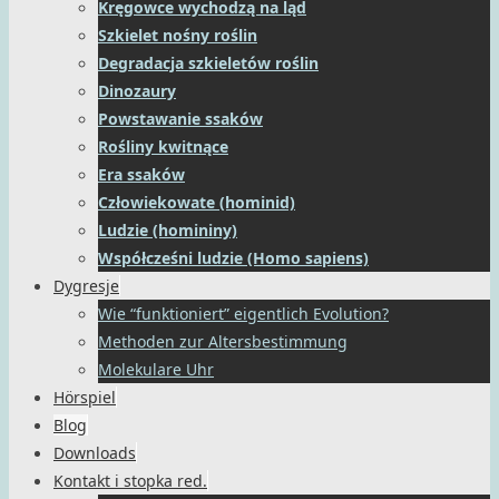
Kręgowce wychodzą na ląd
Szkielet nośny roślin
Degradacja szkieletów roślin
Dinozaury
Powstawanie ssaków
Rośliny kwitnące
Era ssaków
Człowiekowate (hominid)
Ludzie (homininy)
Współcześni ludzie (Homo sapiens)
Dygresje
Wie “funktioniert” eigentlich Evolution?
Methoden zur Altersbestimmung
Molekulare Uhr
Hörspiel
Blog
Downloads
Kontakt i stopka red.