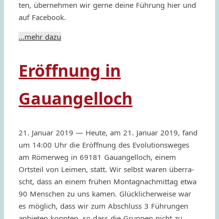
ten, über­neh­men wir gerne deine Führung hier und
auf Facebook.
…mehr dazu
Eröffnung in
Gauangelloch
21. Januar 2019 — Heute, am 21. Januar 2019, fand
um 14:00 Uhr die Eröf­f­nung des Evolu­tion­swe­ges
am Römer­weg in 69181 Gauan­gel­loch, einem
Ortsteil von Leimen, statt. Wir selbst waren über­ra­
scht, dass an einem frühen Monta­gnach­mit­tag etwa
90 Menschen zu uns kamen. Glüc­kli­cher­we­ise war
es möglich, dass wir zum Abschluss 3 Führun­gen
anbie­ten konn­ten, so dass die Grup­pen nicht zu