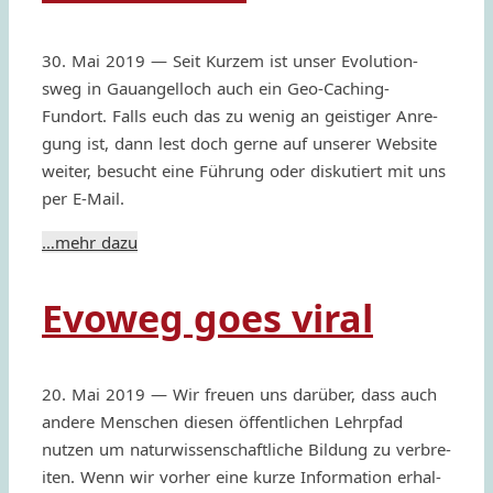
30. Mai 2019 — Seit Kurzem ist unser Evolu­tion­
sweg in Gauan­gel­loch auch ein Geo-Caching-
Fundort. Falls euch das zu wenig an geisti­ger Anre­
gung ist, dann lest doch gerne auf unse­rer Website
weiter, besucht eine Führung oder disku­tiert mit uns
per E‑Mail.
…mehr dazu
Evoweg goes viral
20. Mai 2019 — Wir freuen uns darüber, dass auch
andere Menschen diesen öffen­tli­chen Lehrp­fad
nutzen um natur­wis­sen­scha­ftli­che Bildung zu verbre­
iten. Wenn wir vorher eine kurze Infor­ma­tion erhal­