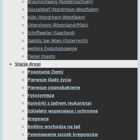
Braunschweig (Niedersachsen)
Düsseldorf (Nordrhein-Westfalen)
Köln (Nordrhein-Westfalen)
Ottersheim (Rheinland/Pfalz)
Schiffweiler (Saarland)
Gablitz bei Wien (Österreich)
weitere Evolutionswege
Twoje miasto
Stacje drogi
Powstanie Ziemi
Pierwsze ślady życia
Pierwsze cyjanobakterie
Fotosynteza
Komórki z jądrem (eukariota)
Szkielety wspierające i ochronne
Kręgowce
Rośliny wychodzą na ląd
Powstawanie szczęk kręgowców