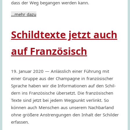
dass der Weg began­gen werden kann.
…mehr dazu
Schildtexte jetzt auch
auf Französisch
19. Januar 2020 — Anläs­slich einer Führung mit
einer Gruppe aus der Cham­pa­gne in fran­zösi­scher
Spra­che haben wir die Infor­ma­tio­nen auf den Schil­
dern ins Fran­zösi­sche über­setzt. Die fran­zösi­schen
Texte sind jetzt bei jedem Wegpunkt verlinkt. So
können auch Menschen aus unse­rem Nachbar­land
ohne größere Anstren­gun­gen den Inhalt der Schil­der
erfassen.