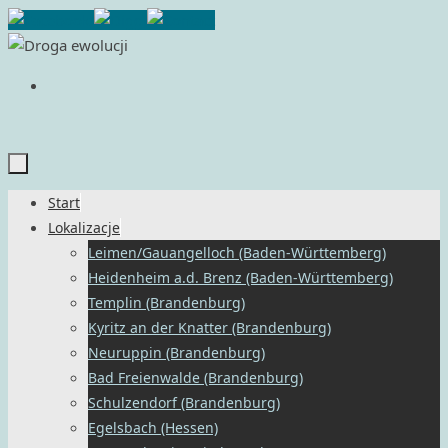
Przejdź
do
treści
Przejdź
Start
do
Lokalizacje
treści
Leimen/Gauangelloch (Baden-Württemberg)
Heidenheim a.d. Brenz (Baden-Württemberg)
Templin (Brandenburg)
Kyritz an der Knatter (Brandenburg)
Neuruppin (Brandenburg)
Bad Freienwalde (Brandenburg)
Schulzendorf (Brandenburg)
Egelsbach (Hessen)