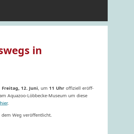
swegs in
m
Freitag, 12. Juni
, um
11 Uhr
offi­ziell eröf­f­
arks am Aquazoo-Löbbecke-Museum um diese
hier
.
 dem Weg veröffentlicht.