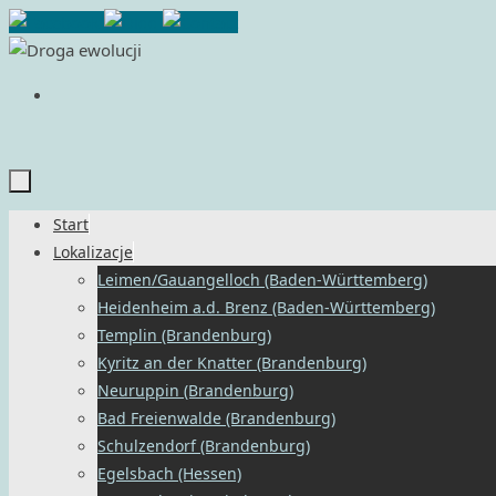
Przejdź
do
treści
Przejdź
Start
do
Lokalizacje
treści
Leimen/Gauangelloch (Baden-Württemberg)
Heidenheim a.d. Brenz (Baden-Württemberg)
Templin (Brandenburg)
Kyritz an der Knatter (Brandenburg)
Neuruppin (Brandenburg)
Bad Freienwalde (Brandenburg)
Schulzendorf (Brandenburg)
Egelsbach (Hessen)