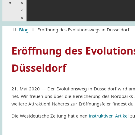
Home
Blog
Eröffnung des Evolutionswegs in Düsseldorf
Eröffnung des Evolution
Düsseldorf
21. Mai 2020 — Der Evolu­tion­sweg in Düssel­dorf wird a
net. Wir freuen uns über die Bere­iche­rung des Nord­p
weitere Attrak­tion! Nähe­res zur Eröf­f­nungs­fe­ier findest du
Die West­deut­sche Zeitung hat einen
instruk­ti­ven Arti­kel
zu