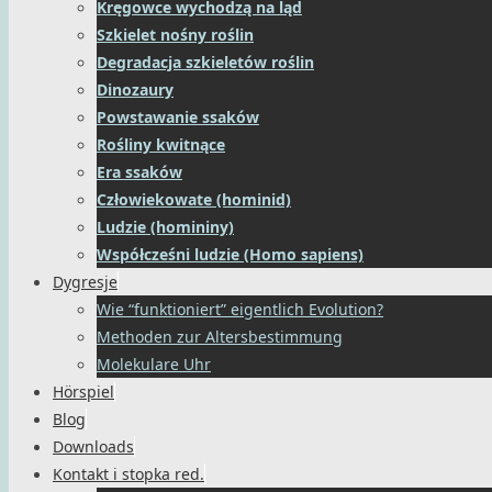
Kręgowce wychodzą na ląd
Szkielet nośny roślin
Degradacja szkieletów roślin
Dinozaury
Powstawanie ssaków
Rośliny kwitnące
Era ssaków
Człowiekowate (hominid)
Ludzie (homininy)
Współcześni ludzie (Homo sapiens)
Dygresje
Wie “funktioniert” eigentlich Evolution?
Methoden zur Altersbestimmung
Molekulare Uhr
Hörspiel
Blog
Downloads
Kontakt i stopka red.