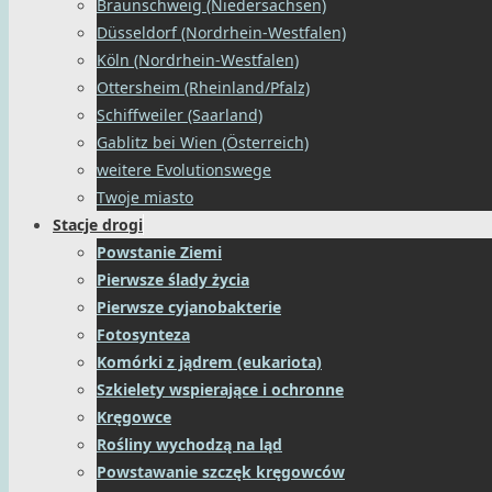
Braunschweig (Niedersachsen)
Düsseldorf (Nordrhein-Westfalen)
Köln (Nordrhein-Westfalen)
Ottersheim (Rheinland/Pfalz)
Schiffweiler (Saarland)
Gablitz bei Wien (Österreich)
weitere Evolutionswege
Twoje miasto
Stacje drogi
Powstanie Ziemi
Pierwsze ślady życia
Pierwsze cyjanobakterie
Fotosynteza
Komórki z jądrem (eukariota)
Szkielety wspierające i ochronne
Kręgowce
Rośliny wychodzą na ląd
Powstawanie szczęk kręgowców