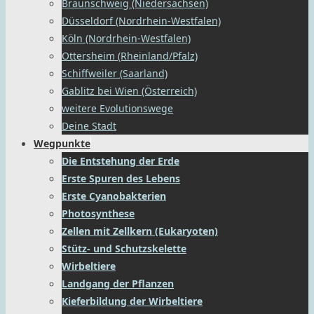
Braunschweig (Niedersachsen)
Düsseldorf (Nordrhein-Westfalen)
Köln (Nordrhein-Westfalen)
Ottersheim (Rheinland/Pfalz)
Schiffweiler (Saarland)
Gablitz bei Wien (Österreich)
weitere Evolutionswege
Deine Stadt
Wegpunkte
Die Entstehung der Erde
Erste Spuren des Lebens
Erste Cyanobakterien
Photosynthese
Zellen mit Zellkern (Eukaryoten)
Stütz- und Schutzskelette
Wirbeltiere
Landgang der Pflanzen
Kieferbildung der Wirbeltiere