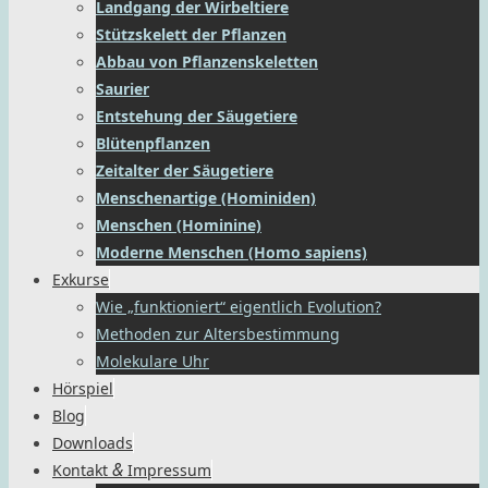
Landgang der Wirbeltiere
Stützskelett der Pflanzen
Abbau von Pflanzenskeletten
Saurier
Entstehung der Säugetiere
Blütenpflanzen
Zeitalter der Säugetiere
Menschenartige (Hominiden)
Menschen (Hominine)
Moderne Menschen (Homo sapiens)
Exkurse
Wie „funktioniert“ eigentlich Evolution?
Methoden zur Altersbestimmung
Molekulare Uhr
Hörspiel
Blog
Downloads
&
Kontakt
Impressum