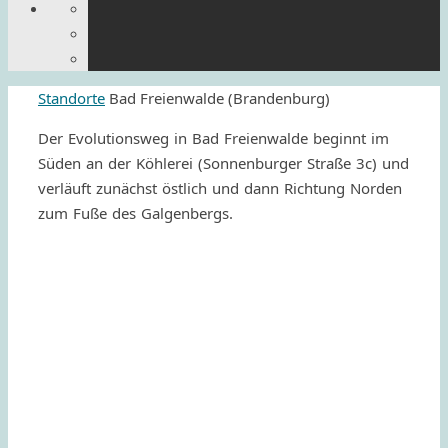
Start
Standorte
Bad Freienwalde (Brandenburg)
Der Evolu­ti­ons­weg in Bad Frei­en­walde
beginnt im
Süden an der Köhle­rei (Sonnen­bur­ger Straße 3c) und
verläuft zunächst östlich und dann Rich­tung Norden
zum Fuße des Galgenbergs.