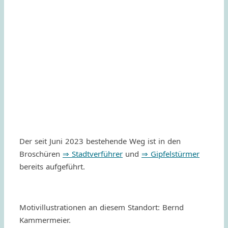
Der seit Juni 2023 bestehende Weg ist in den
Broschü­ren
⇒ Stadt­ver­füh­rer
und
⇒ Gipfel­stür­mer
bereits aufgeführt.
Moti­vil­lus­tra­tio­nen an diesem Stand­ort: Bernd
Kammermeier.