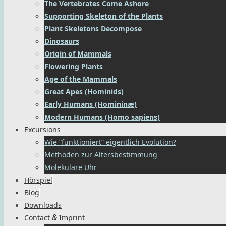
The Vertebrates Come Ashore
Supporting Skeleton of the Plants
Plant Skeletons Decompose
Dinosaurs
Origin of Mammals
Flowering Plants
Age of the Mammals
Great Apes (Hominids)
Early Humans (Homininæ)
Modern Humans (Homo sapiens)
Excursions
Wie “funktioniert” eigentlich Evolution?
Methoden zur Altersbestimmung
Molekulare Uhr
Hörspiel
Blog
Downloads
&
Contact
Imprint