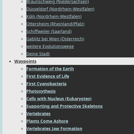
Braunschweig (Niedersachsen)
Düsseldorf (Nordrhein-Westfalen)
Köln (Nordrhein-Westfalen)
Ottersheim (Rheinland/Pfalz)
Schiffweiler (Saarland)
Gablitz bei Wien (Österreich)
weitere Evolutionswege
Deine Stadt
Waypoints
Formation of the Earth
First Evidence of Life
First Cyanobacteria
Photosythesis
Cells with Nucleus (Eukaryotes)
Supporting and Protective Skeletons
Vertebrates
Plants Come Ashore
Vertebrates Jaw Formation