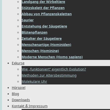
Landgang der Wirbeltiere
Stützskelett der Pflanzen
Abbau von Pflanzenskeletten
Saurier
Entstehung der Säugetiere
Blütenpflanzen
Zeitalter der Säugetiere
Menschenartige (Hominiden)
Menschen (Hominine)
Moderne Menschen (Homo sapiens)
Exkurse
Wie „funktioniert“ eigentlich Evolution?
Methoden zur Altersbestimmung
Molekulare Uhr
Hörspiel
Blog
Downloads
&
Kontakt
Impressum