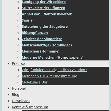
Landgang der Wirbeltiere
Stützskelett der Pflanzen
Abbau von Pflanzenskeletten
Saurier
Entstehung der Säugetiere
Blütenpflanzen
Zeitalter der Säugetiere
Menschenartige (Hominiden)
Menschen (Hominine)
Moderne Menschen (Homo sapiens)
Exkurse
Wie „funktioniert“ eigentlich Evolution?
Methoden zur Altersbestimmung
Molekulare Uhr
Hörspiel
Blog
Downloads
&
Kontakt
Impressum