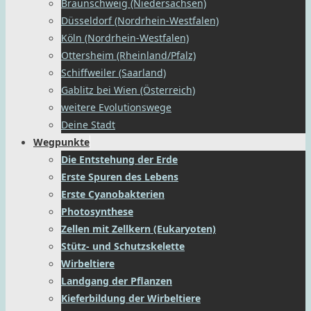
Braunschweig (Niedersachsen)
Düsseldorf (Nordrhein-Westfalen)
Köln (Nordrhein-Westfalen)
Ottersheim (Rheinland/Pfalz)
Schiffweiler (Saarland)
Gablitz bei Wien (Österreich)
weitere Evolutionswege
Deine Stadt
Wegpunkte
Die Entstehung der Erde
Erste Spuren des Lebens
Erste Cyanobakterien
Photosynthese
Zellen mit Zellkern (Eukaryoten)
Stütz- und Schutzskelette
Wirbeltiere
Landgang der Pflanzen
Kieferbildung der Wirbeltiere