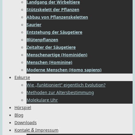
Landgang der Wirbeltiere
Stützskelett der Pflanzen
Abbau von Pflanzenskeletten
Saurier
Entstehung der Säugetiere
Blütenpflanzen
Zeitalter der Säugetiere
Menschenartige (Hominiden)
Menschen (Hominine)
Moderne Menschen (Homo sapiens)
Exkurse
Wie „funktioniert“ eigentlich Evolution?
Methoden zur Altersbestimmung
Molekulare Uhr
Hörspiel
Blog
Downloads
&
Kontakt
Impressum