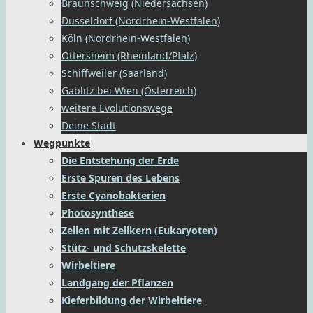
Braunschweig (Niedersachsen)
Düsseldorf (Nordrhein-Westfalen)
Köln (Nordrhein-Westfalen)
Ottersheim (Rheinland/Pfalz)
Schiffweiler (Saarland)
Gablitz bei Wien (Österreich)
weitere Evolutionswege
Deine Stadt
Wegpunkte
Die Entstehung der Erde
Erste Spuren des Lebens
Erste Cyanobakterien
Photosynthese
Zellen mit Zellkern (Eukaryoten)
Stütz- und Schutzskelette
Wirbeltiere
Landgang der Pflanzen
Kieferbildung der Wirbeltiere