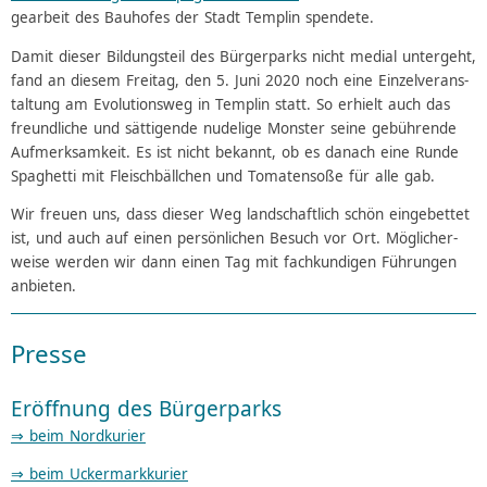
gear­beit des Bauhofes der Stadt Templin spendete.
Damit dieser Bildung­steil des Bürger­parks nicht medial unter­geht,
fand an diesem Frei­tag, den 5. Juni 2020 noch eine Einzel­ve­rans­
tal­tung am Evolu­tions­weg in Templin statt. So erhielt auch das
freund­liche und sätti­gende nude­lige Mons­ter seine gebüh­rende
Aufmerk­sam­keit. Es ist nicht bekannt, ob es danach eine Runde
Spaghetti mit Flei­schbäll­chen und Toma­ten­soße für alle gab.
Wir freuen uns, dass dieser Weg land­schaft­lich schön einge­bet­tet
ist, und auch auf einen persön­li­chen Besuch vor Ort. Mögli­cher­
weise werden wir dann einen Tag mit fach­kun­di­gen Führun­gen
anbieten.
Presse
Eröffnung des Bürgerparks
⇒ beim Nordkurier
⇒ beim Uckermarkkurier