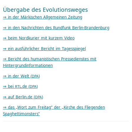
Übergabe des Evolutionsweges
⇒ in der Märki­schen Allge­mei­nen Zeitung
⇒ in den Nachrich­ten des Rund­funk Berlin-Brandenburg
⇒ beim Nord­ku­rier mit kurzem Video
⇒ ein ausführ­li­cher Bericht im Tagesspiegel
⇒ Bericht des huma­nis­ti­schen Pres­se­dienstes mit
Hintergrundinformationen
⇒ in der Welt (
)
DPA
⇒ bei
.de (
)
RTL
DPA
⇒ auf Berlin.de (
)
DPA
⇒ das „Wort zum Frei­tag“ der „Kirche des Flie­gen­den
Spaghettimonsters“